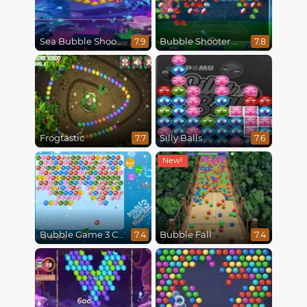
Sea Bubble Shooter
Bubble Shooter World Cup
7.9
7.8
Frogtastic
Silly Balls
7.7
7.6
Bubble Game 3 Christmas
Bubble Fall
7.4
7.4