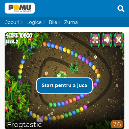
Jocuri
Logice
Bile
Zuma
Start pentru a juca
Frogtastic
7.6