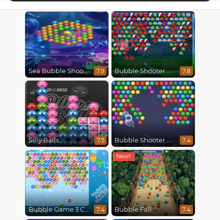
Sea Bubble Shooter
Bubble Shooter World Cup
7.9
7.8
Silly Balls
Bubble Shooter HD
7.5
7.4
Bubble Game 3 Christmas
Bubble Fall
7.4
7.4