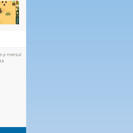
e și mersul
ta