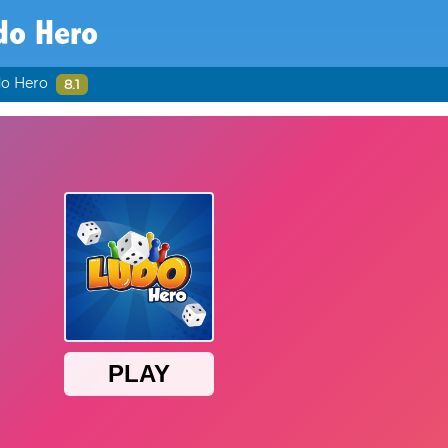
do Hero
o Hero
8.1