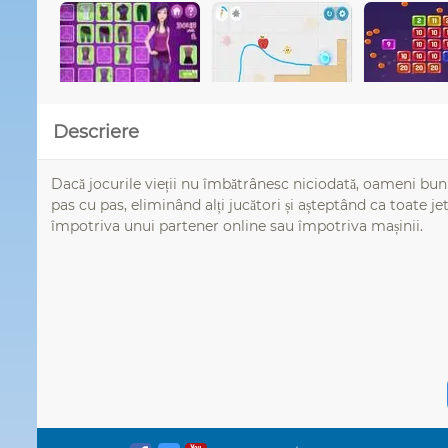
Descriere
Dacă jocurile vieții nu îmbătrânesc niciodată, oameni buni
pas cu pas, eliminând alți jucători și așteptând ca toate je
împotriva unui partener online sau împotriva mașinii.