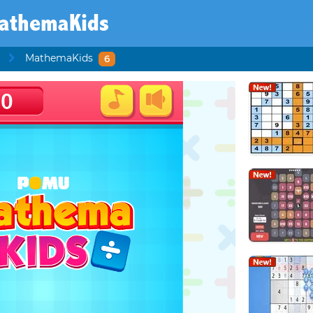
athemaKids
MathemaKids
6