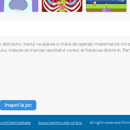
i distractiv. Iranul va apărea o mână de operații matematice într
ui, trebuie să marcați rezultatul corect al fiecăruia dintre ei. Part
Inapoi la joc
 confidentialitate
Jocuri pentru site-ul dvs.
All right reserved Po