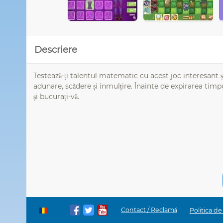
Descriere
Testează-ți talentul matematic cu acest joc interesant ș
adunare, scădere și înmulțire. Înainte de expirarea timpul
și bucurați-vă.
Contact / Reclamă
Politica de