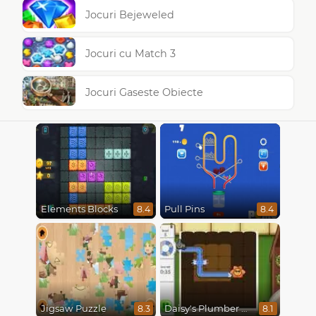
Jocuri Bejeweled
Jocuri cu Match 3
Jocuri Gaseste Obiecte
Elements Blocks
Pull Pins
8.4
8.4
Jigsaw Puzzle
Daisy's Plumber Puzzle
8.3
8.1