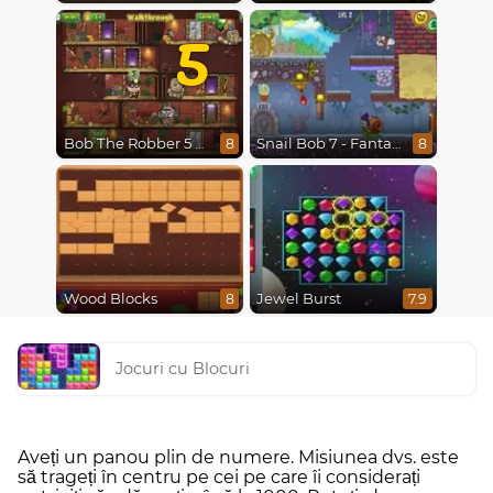
5
Bob The Robber 5 The Temple Adventure
Snail Bob 7 - Fantasy Story
8
8
Wood Blocks
Jewel Burst
8
7.9
Jocuri cu Blocuri
Aveți un panou plin de numere. Misiunea dvs. este
să trageți în centru pe cei pe care îi considerați