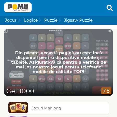
Jocuri
Logice
Puzzle
Jigsaw Puzzle
Din păcate, această pagină nu este încă
disponibil pentru dispozitive mobile și
tablete. Asigurați-vă că pentru a verifica de
mai jos noastre jocuri pentru telefoane
mobile de calitate TOP!
Get 1000
7.5
Jocuri Mahjong