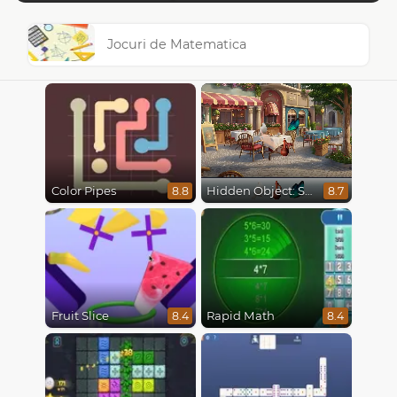
Jocuri de Matematica
Color Pipes
Hidden Object: Street Of Secrets
8.8
8.7
Fruit Slice
Rapid Math
8.4
8.4