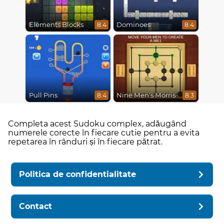
Elements Blocks
Dominoes
8.4
8.4
Pull Pins
Nine Men's Morris
8.4
8.3
Completa acest Sudoku complex, adăugând
numerele corecte în fiecare cutie pentru a evita
repetarea în rânduri și în fiecare pătrat.
Politica de confidentialitate
Contact