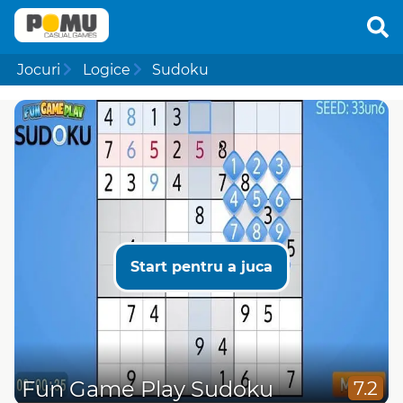
Jocuri
Logice
Sudoku
Start pentru a juca
Fun Game Play Sudoku
7.2