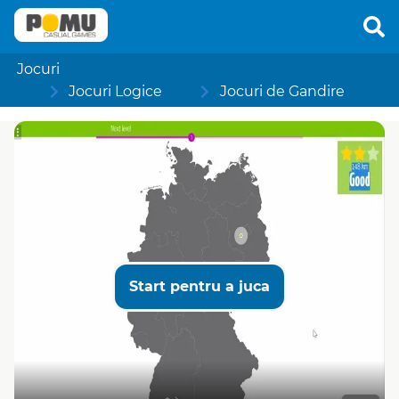
Jocuri
Jocuri Logice
Jocuri de Gandire
Start pentru a juca