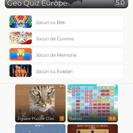
Geo Quiz Europe
5.0
Jocuri cu Bile
Jocuri de Cuvinte
Jocuri de Memorie
Jocuri cu Evadari
Jigsaw Puzzle Classic
Baboo
9
8.8