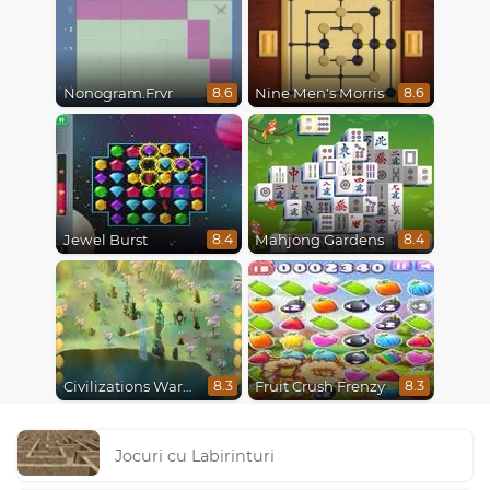
Nonogram.Frvr
Nine Men's Morris
8.6
8.6
Jewel Burst
Mahjong Gardens
8.4
8.4
Civilizations Wars Master Edition
Fruit Crush Frenzy
8.3
8.3
Jocuri cu Labirinturi