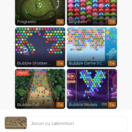
Frogtastic
Silly Balls
7.6
7.5
Bubble Shooter HD
Bubble Game 3 Christmas
7.4
7.4
Bubble Fall
Bubble Woods
7.4
7.4
Jocuri cu Labirinturi