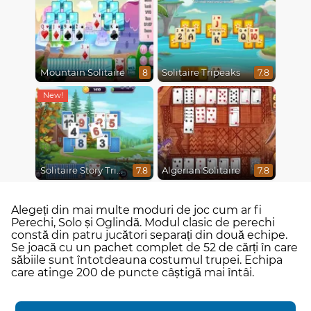
Mountain Solitaire
Solitaire Tripeaks
8
7.8
Solitaire Story Tripeaks 4
Algerian Solitaire
7.8
7.8
Alegeți din mai multe moduri de joc cum ar fi
Perechi, Solo și Oglindă. Modul clasic de perechi
constă din patru jucători separați din două echipe.
Se joacă cu un pachet complet de 52 de cărți în care
săbiile sunt întotdeauna costumul trupei. Echipa
care atinge 200 de puncte câștigă mai întâi.