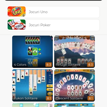
Jocuri Uno
Jocuri Poker
4 Colors
Refuge Solitaire
8.3
8.3
Yukon Solitaire
Crescent Solitaire
8.1
8.1