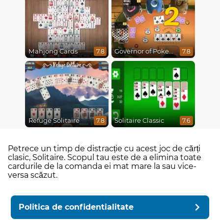
2
Mahjong Cards
Governor of Poker 2
7.8
7.8
Refuge Solitaire
Solitaire Classic
7.8
7.6
Petrece un timp de distracție cu acest joc de cărți
clasic, Solitaire. Scopul tau este de a elimina toate
cardurile de la comanda ei mat mare la sau vice-
versa scăzut.
Politica de confidentialitate