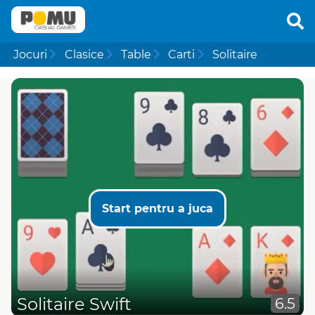
Jocuri
Clasice
Table
Carti
Solitaire
Start pentru a juca
Solitaire Swift
6.5