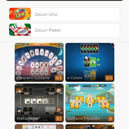
Jocuri Uno
Jocuri Poker
Crescent Solitaire
4 Colors
8.3
8.3
Mafia Poker
Solitaire Tripeaks
8.1
8