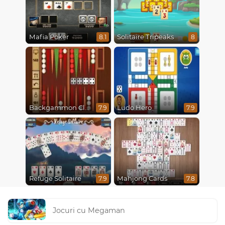
Mafia Poker
Solitaire Tripeaks
8.1
8
Backgammon Classic
Ludo Hero
7.9
7.9
Refuge Solitaire
Mahjong Cards
7.9
7.8
Jocuri cu Megaman