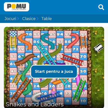
Jocuri
Clasice
Table
Start pentru a juca
Snakes and Ladders