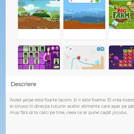
Descriere
Acest șarpe este foarte lacom. Și îi este foame. El vrea toate
ei sinuos în direcția tuturor acelor alimente care apar pe păm
muți fără să te calci pe tine, ceea ce ar pune capăt jocului.