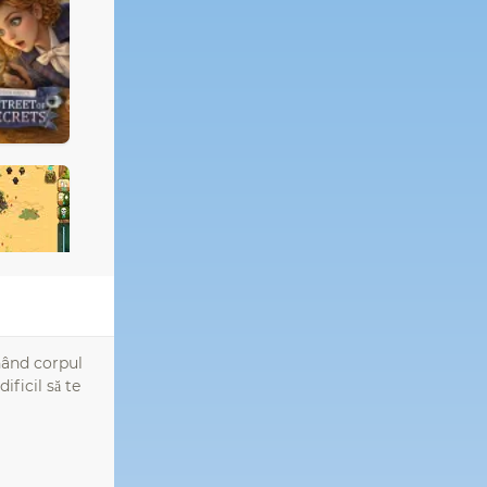
onând corpul
ificil să te