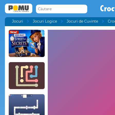
Cro
Jocuri
Jocuri Logice
Jocuri de Cuvinte
Cro