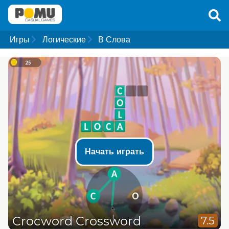
Игры
Логические
В Слова
Начать играть
Crocword Crossword
7.5