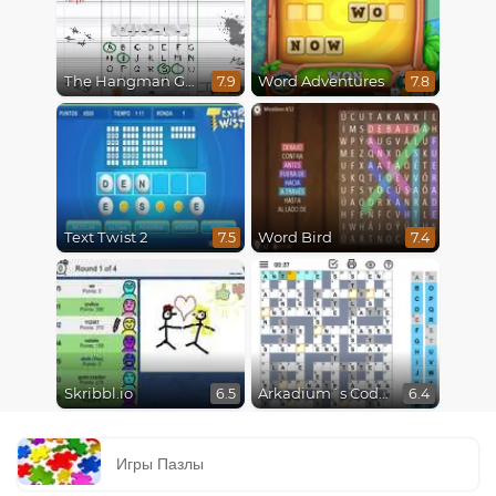
The Hangman Game Scrawl
Word Adventures
7.9
7.8
Text Twist 2
Word Bird
7.5
7.4
Skribbl.io
Arkadium´s Codeword
6.5
6.4
Игры Пазлы