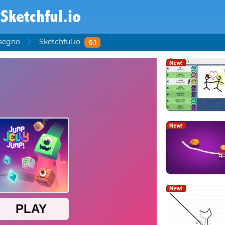
Sketchful.io
isegno
Sketchful.io
6.1