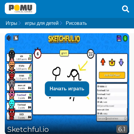
Игры
игры для детей
Рисовать
Начать играть
Sketchful.io
6.1