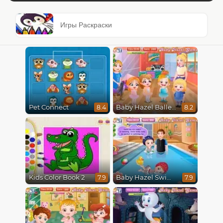
Игры Раскраски
Pet Connect
Baby Hazel Ballerina Dance
8.4
8.2
Kids Color Book 2
Baby Hazel Swimming
7.9
7.9