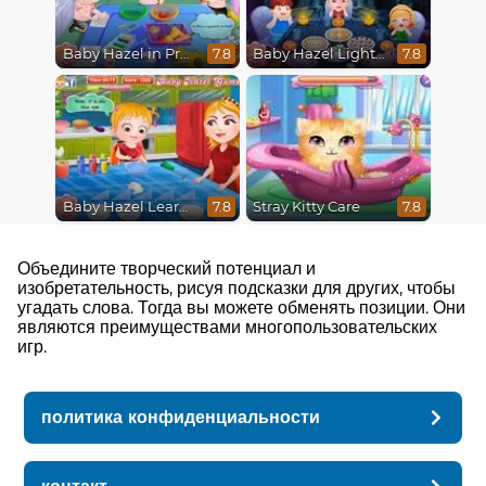
Baby Hazel in Preschool
Baby Hazel Lighthouse Adventure
7.8
7.8
Baby Hazel Learns Colors
Stray Kitty Care
7.8
7.8
Объедините творческий потенциал и
изобретательность, рисуя подсказки для других, чтобы
угадать слова. Тогда вы можете обменять позиции. Они
являются преимуществами многопользовательских
игр.
политика конфиденциальности