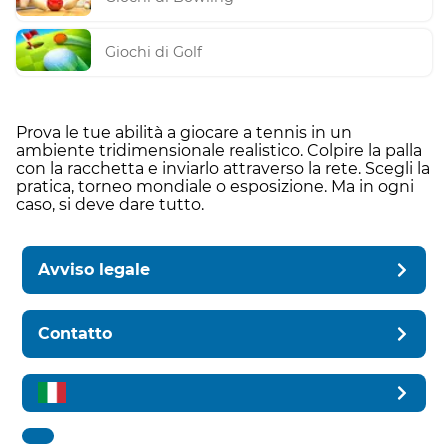
Giochi di Golf
Prova le tue abilità a giocare a tennis in un
ambiente tridimensionale realistico. Colpire la palla
con la racchetta e inviarlo attraverso la rete. Scegli la
pratica, torneo mondiale o esposizione. Ma in ogni
caso, si deve dare tutto.
Avviso legale
Contatto