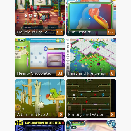
Delicious Emily New Beginning
Fun Dentist
8.3
8.2
Hearty Chocolate Cake
Fairyland Merge and Magic
8.1
8
Adam and Eve 2
Fireboy and Watergirl 5 : Elements
8
8