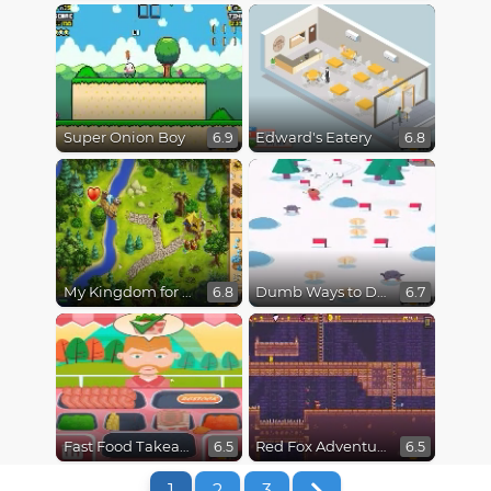
Super Onion Boy
Edward's Eatery
6.9
6.8
My Kingdom for the Princess
Dumb Ways to Die 3: World Tour
6.8
6.7
Fast Food Takeaway
Red Fox Adventure
6.5
6.5
1
2
3