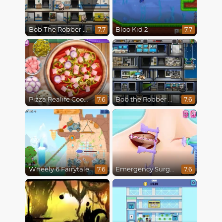
Bob The Robber 4: Season 2 Russia
Bloo Kid 2
7.7
7.7
Pizza Realife Cooking
Bob the Robber 4 Season 3 : Japan
7.6
7.6
Wheely 6 Fairytale
Emergency Surgery
7.6
7.6