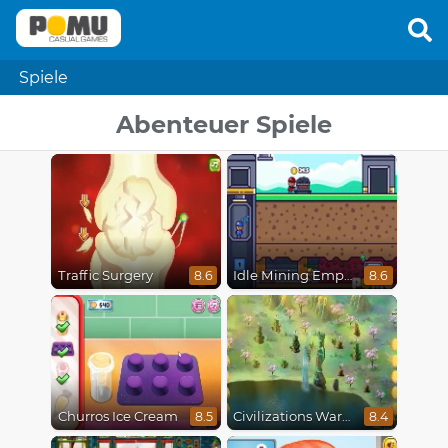
Spiele
Abenteuer Spiele
Traffic Surgery
Idle Mining Empire
8.6
8.6
Churros Ice Cream
Civilizations Wars Master Edition
8.5
8.4