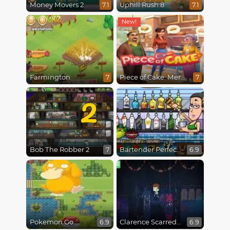
Money Movers 2
Uphill Rush 8
7.1
7.1
Farmington
Piece of Cake: Merge & Bake
7
7
2
Bob The Robber 2
Bartender Perfect Mix
7
6.9
Pokemon Go
Clarence Scarred Silly
6.9
6.9