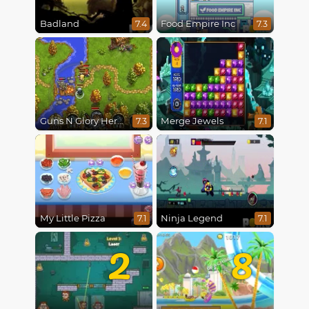
Badland
Food Empire Inc
7.4
7.3
Guns N Glory Heroes
Merge Jewels
7.3
7.1
My Little Pizza
Ninja Legend
7.1
7.1
2
8