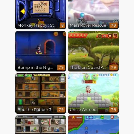
Monkey Happy : Stage 0112
Mars Rover Rescue
8
7.9
Bump in the Night
The Lion Guard Assemble
7.9
7.9
Bob the Robber 3
Uncle Ahmed
7.9
7.8