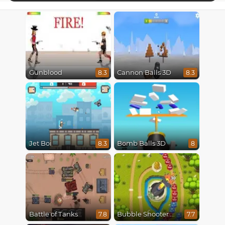
Gunblood
Cannon Balls 3D
8.3
8.3
Jet Boi
Bomb Balls 3D
8.3
8
Battle of Tanks
Bubble Shooter Online
7.8
7.7