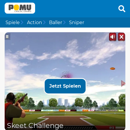
Spiele
Action
Baller
Sniper
Jetzt Spielen
Skeet Challenge