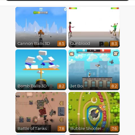
Cannon Balls 3D
Gunblood
8.5
8.3
Bomb Balls 3D
Jet Boi
8.2
8.2
Battle of Tanks
Bubble Shooter Online
7.8
7.6