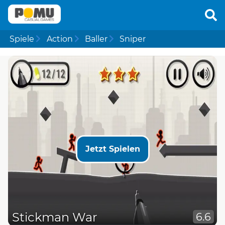
Spiele
Action
Baller
Sniper
Jetzt Spielen
Stickman War
6.6