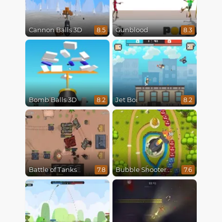
Cannon Balls 3D
Gunblood
8.5
8.3
Bomb Balls 3D
Jet Boi
8.2
8.2
Battle of Tanks
Bubble Shooter Online
7.8
7.6