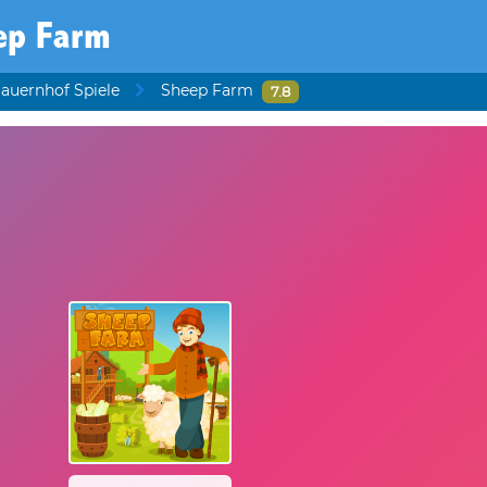
ep Farm
auernhof Spiele
Sheep Farm
7.8