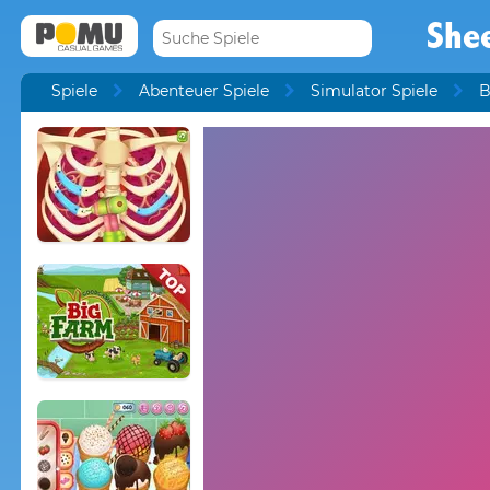
She
Spiele
Abenteuer Spiele
Simulator Spiele
B