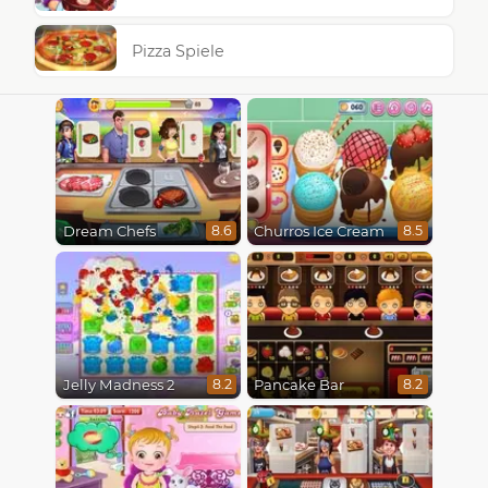
Pizza Spiele
Dream Chefs
Churros Ice Cream
8.6
8.5
Jelly Madness 2
Pancake Bar
8.2
8.2