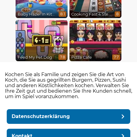
Baby Hazel In Kitchen
Cooking Fast 4 Steak
8.1
8
Feed My Pet Dog
Pizza Cafe
7.8
7.7
Kochen Sie als Familie und zeigen Sie die Art von
Koch, die Sie aus gegrillten Burgern, Pizzen, Sushi
und anderen Köstlichkeiten kochen. Verwalten Sie
Ihre Zeit gut und bedienen Sie Ihre Kunden schnell,
um im Spiel voranzukommen.
Datenschutzerklärung
Kontakt