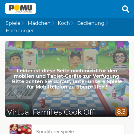
Spiele
Mädchen
Koch
Bedienung
Hamburger
Leider ist diese Seite noch nicht für den
mobilen und Tablet-Geräte zur Verfügung.
Bitte achten Sie darauf, unter unsere Spiele
für Mobiltelefon zu überprüfen.!
Virtual Families Cook Off
8.3
Konditorei Spiele