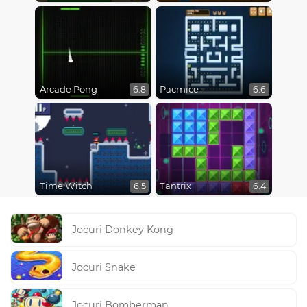
Arcade Pong
Pacmice
6.8
6.6
Time Witch
Tantrix
6.5
6.4
Jocuri Donkey Kong
Jocuri Snake
Jocuri Bomberman