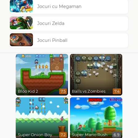
Jocuri cu Megaman
Jocuri Zelda
Jocuri Pinball
Bloo Kid 2
Balls vs Zombies
7.5
7.4
Super Onion Boy
Super Mario Rush
7.2
6.9