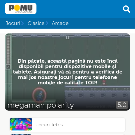
Jocuri
Clasice
Arcade
Din păcate, această pagină nu este încă
disponibil pentru dispozitive mobile și
tablete. Asigurați-vă că pentru a verifica de
mai jos noastre jocuri pentru telefoane
mobile de calitate TOP!
megaman polarity
5.0
Jocuri Tetris