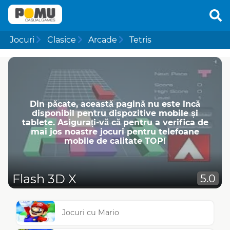
Jocuri
Clasice
Arcade
Tetris
Din păcate, această pagină nu este încă
disponibil pentru dispozitive mobile și
tablete. Asigurați-vă că pentru a verifica de
mai jos noastre jocuri pentru telefoane
mobile de calitate TOP!
Flash 3D X
5.0
Jocuri cu Mario