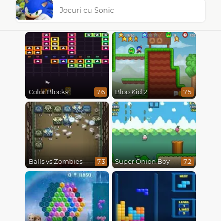
Jocuri cu Sonic
Color Blocks
Bloo Kid 2
7.6
7.5
Balls vs Zombies
Super Onion Boy
7.3
7.2