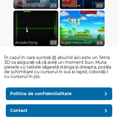
Frozen Elsa Hexagon Puzzle
Tetris Cube
6.9
6.9
Arcade Pong
Super Mario Rush
6.9
6.8
În cazul în care sunteți @ aburrid aici este un Tetris
3D va asigurați-vă că aveți un moment bun. Muta
piesele cu tastele săgeată stânga și dreapta, poziția
de schimbare cu cursorul în sus și rapid, coborâți-l
cu cursorul în jos.
Politica de confidentialitate
Contact