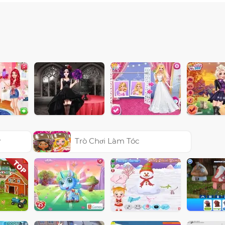
y
Trò Chơi Làm Tóc