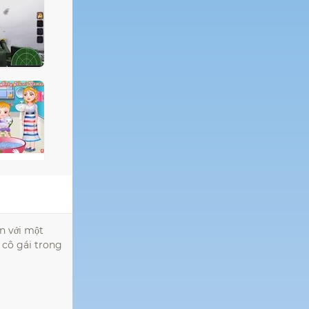
n với một
c cô gái trong