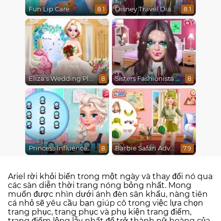
Fun Lip Care
Disney Travel Diaries: City Break
8.1
8.1
Eliza's Wedding Planner
Sisters Fashionista Makeup
8
8
Princess Influencer Winter Wonderland
Barbie Safari Adventure
8
7.9
Ariel rời khỏi biển trong một ngày và thay đổi nó qua
các sàn diễn thời trang nóng bỏng nhất. Mong
muốn được nhìn dưới ánh đèn sân khấu, nàng tiên
cá nhỏ sẽ yêu cầu bạn giúp cô trong việc lựa chọn
trang phục, trang phục và phụ kiện trang điểm,
trang điểm lộng lẫy nhất để trở thành nữ hoàng của