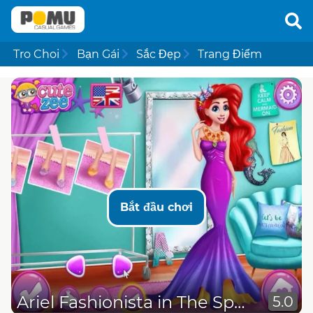
Tro Choi
Bạn Gái
Sắc Đẹp
Trang Điểm
Bắt đầu chơi
Ariel Fashionista in The Spotlight
5.0