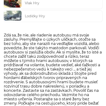
Vlak Hry
Lodičky Hry
Zdá sa, že nie, ale riadenie autobusu má svoje
zásluhy. Premýšľajte o úzkych uličkách, otočte sa
bez toho, aby ste narazili na vedľajšie vozidlá, alebo
povedzte, že ste takýto mastodon parkovali. Vodiči
autobusov si zaslúžia obdiv. Ak si myslíte, že to isté a
chcete zažiť takú zodpovednosť a riziko, teraz
môžete s týmito hrami autobusov, v ktorých sa
pridržiavať na volante, budete vedieť, aké ťažkosti a
nebezpečenstvo vedú k takejto veci ... a tiež jej
výhody, ak sa dobrodružstvo skladá z Stojíte pred
hordami ďábelských tvorov pripravených na
rozdrvenie. S autobusovými hrami budete musieť
rozvinúť trasu dobre nakreslenú, v poriadku a
koncerte. Zastavte sa na zastávkach. Povoliť čas na
odovzdanie celého priechodu. Vezmite ho na
miesto určenia. Postarajte sa o staré ženy bez
zmeny. Počkajte na cestujúceho, ktorý príde bežať