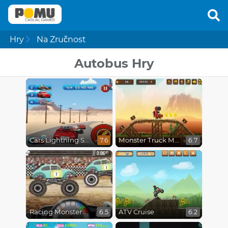
Hry
Na Zručnost
Autobus Hry
Cars Lightning Speed
Monster Truck Madness
7.6
6.7
Racing Monster Trucks
ATV Cruise
6.5
6.2