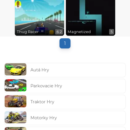
Thug Racer
Magnetized
6.2
5
1
Autá Hry
Parkovacie Hry
Traktor Hry
Motorky Hry