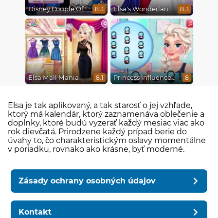
Disney Couple Of The Year
Elsa's Wonderland Wedding
8.3
8.3
Elsa Mall Mania
Princess Influencer Winter Wonderland
8.1
8
Elsa je tak aplikovaný, a tak starosť o jej vzhľade,
ktorý má kalendár, ktorý zaznamenáva oblečenie a
doplnky, ktoré budú vyzerať každý mesiac viac ako
rok dievčatá. Prirodzene každý prípad berie do
úvahy to, čo charakteristickým oslavy momentálne
v poriadku, rovnako ako krásne, byť moderné.
Zásady ochrany osobných údajov
Kontakt