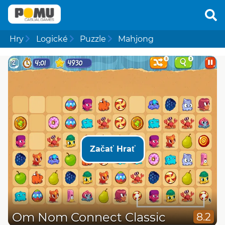
Hry
Logické
Puzzle
Mahjong
Začať Hrať
Om Nom Connect Classic
8.2