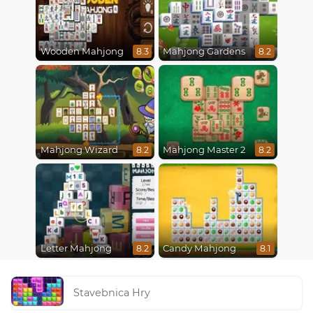
Wooden Mahjong
Mahjong Gardens
8.3
8.2
Mahjong Wizard
Mahjong Master 2
8.2
8.2
Letter Mahjong
Candy Mahjong
8.2
8.1
Stavebnica Hry