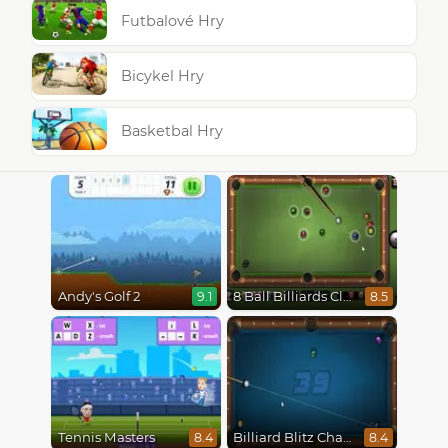
Futbalové Hry
Bicykel Hry
Basketbal Hry
Andy's Golf 2
8 Ball Billiards Classic
9.1
8.5
Tennis Masters
Billiard Blitz Challenge
8.4
8.4