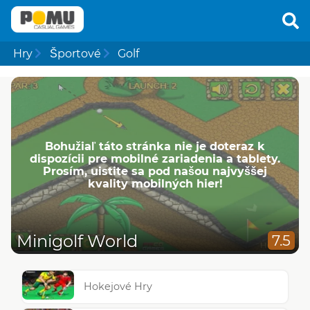
Hry
Športové
Golf
Bohužiaľ táto stránka nie je doteraz k
dispozícii pre mobilné zariadenia a tablety.
Prosím, uistite sa pod našou najvyššej
kvality mobilných hier!
Minigolf World
7.5
Hokejové Hry