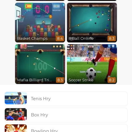
Basket Champs
8 Ball Online
8.4
8.3
Mafia Billiard Tricks
Soccer Strike
8.3
8.2
Tenis Hry
Box Hry
Bowling Hry