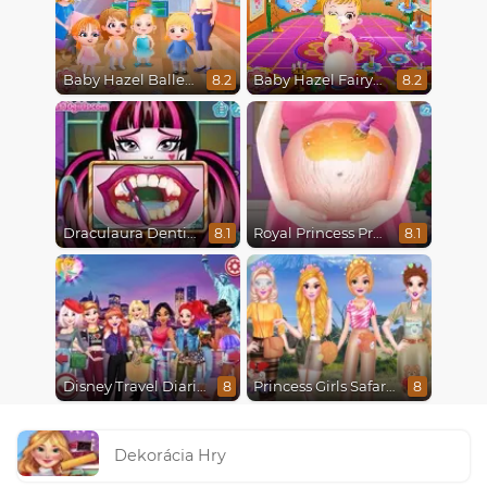
Baby Hazel Ballerina Dance
Baby Hazel Fairyland Ballet
8.2
8.2
Draculaura Dentist
Royal Princess Pregnant
8.1
8.1
Disney Travel Diaries: City Break
Princess Girls Safari Trip
8
8
Dekorácia Hry