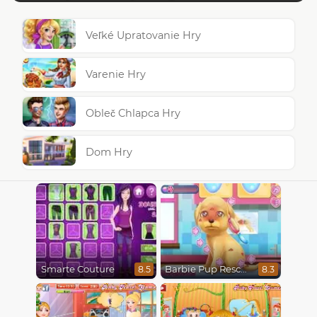
Veľké Upratovanie Hry
Varenie Hry
Obleč Chlapca Hry
Dom Hry
Smarte Couture
Barbie Pup Rescue
8.5
8.3