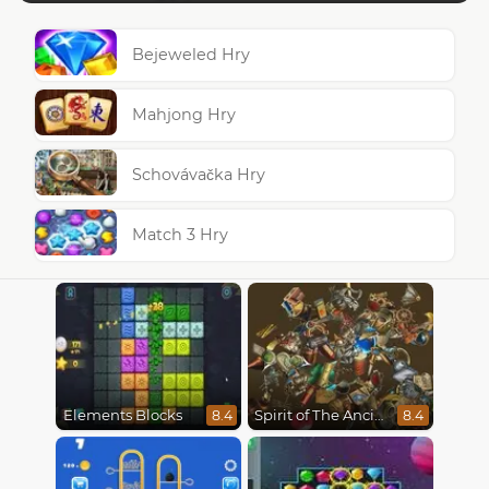
Bejeweled Hry
Mahjong Hry
Schovávačka Hry
Match 3 Hry
Elements Blocks
Spirit of The Ancient Forest
8.4
8.4