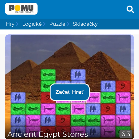
Hry
Logické
Puzzle
Skladačky
Začať Hrať
Ancient Egypt Stones
6.3