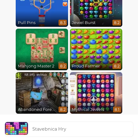
Pull Pins
Jewel Burst
8.3
8.2
Mahjong Master 2
Proud Farmer
8.2
8.2
Abandoned Forest House
Mythical Jewels
8.2
8.1
Stavebnica Hry