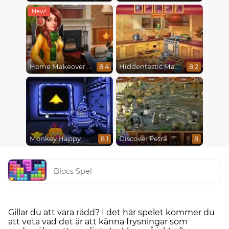
Home Makeover 2 Hidden Object
Hiddentastic Mansion
8.4
8.2
Monkey Happy : Stage 0112
Discover Petra
8.1
8
Blocs Spel
Gillar du att vara rädd? I det här spelet kommer du
att veta vad det är att känna frysningar som