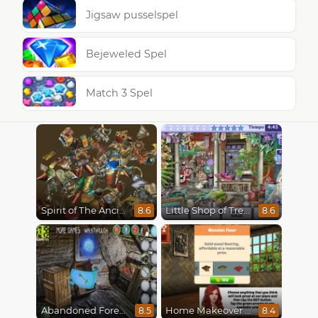
Jigsaw pusselspel
Bejeweled Spel
Match 3 Spel
Spirit of The Ancient Forest
Little Shop of Treasures
8.6
8.6
Abandoned Forest House
Home Makeover Hidden Object
8.5
8.4