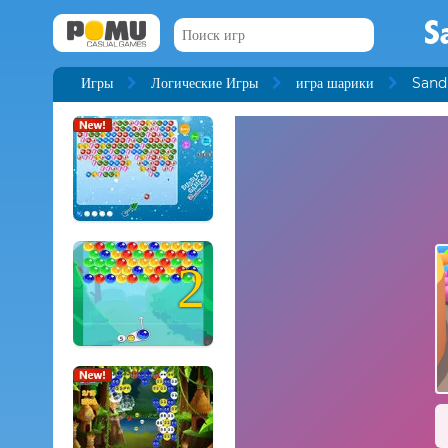
S
Игры
Логические Игры
игра шарики
Sand
2