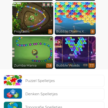
Frogtastic
Bubble Charms Xmas
8
8
Zumba Mania
Bubble Woods
7.8
7.7
Puzzel Spelletjes
Denken Spelletjes
Topografie Spelletjes