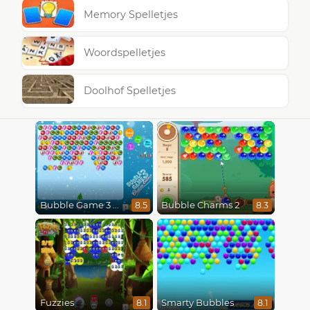
Memory Spelletjes
Woordspelletjes
Doolhof Spelletjes
Bubble Game 3 Christmas
Bubble Charms 2
8.5
8.3
Fuzzies
Smarty Bubbles
8.1
8.1