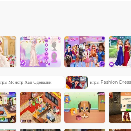
гры Монстр Хай Одевалки
игры Fashion Dres