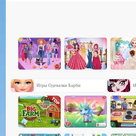
Игры Одевалки Барби
И