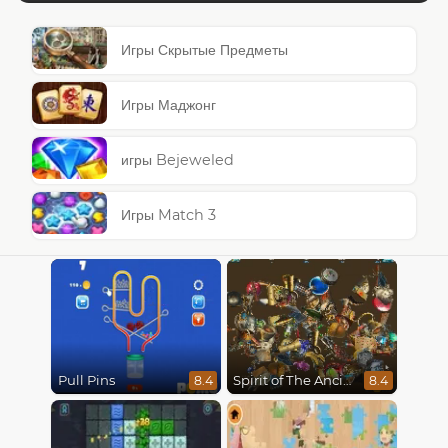
Игры Скрытые Предметы
Игры Маджонг
игры Bejeweled
Игры Match 3
Pull Pins
Spirit of The Ancient Forest
8.4
8.4