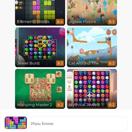
Elements Blocks
Jigsaw Puzzle
8.4
8.3
Jewel Burst
Cat Around The World
8.3
8.3
Mahjong Master 2
Mythical Jewels
8.2
8.2
Игры Блоки