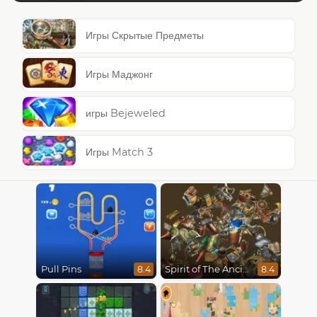
Игры Скрытые Предметы
Игры Маджонг
игры Bejeweled
Игры Match 3
Pull Pins
Spirit of The Ancient Forest
8.4
8.4