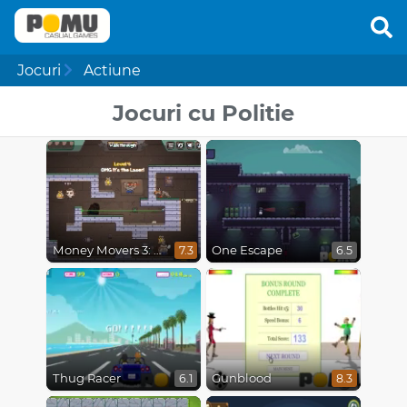
Jocuri
Actiune
Jocuri cu Politie
Money Movers 3: Guard Duty
One Escape
7.3
6.5
Thug Racer
Gunblood
6.1
8.3