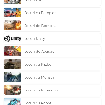
Jocuri GTA
Jocuri cu Pompieri
Jocuri de Demolat
Jocuri Unity
Jocuri de Aparare
Jocuri cu Razboi
Jocuri cu Monstri
Jocuri cu Impuscaturi
Jocuri cu Roboti