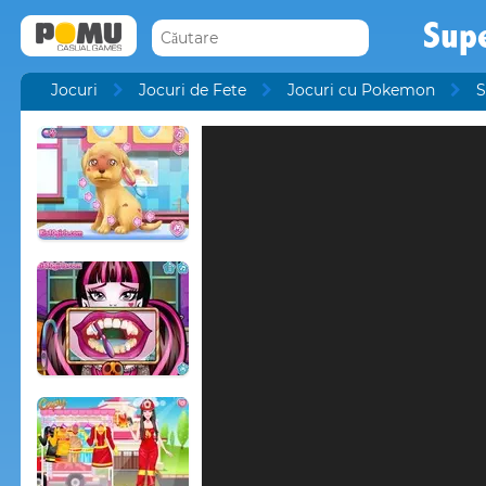
Sup
Jocuri
Jocuri de Fete
Jocuri cu Pokemon
S