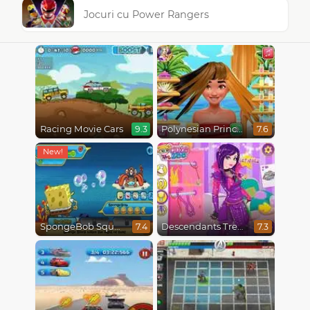
Jocuri cu Power Rangers
Racing Movie Cars
Polynesian Princess Real Haircuts
9.3
7.6
SpongeBob SquarePants : Monster Island Adventures
Descendants Trendsetters
7.4
7.3