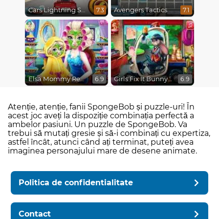
Cars Lightning Speed
Avengers Tactics
7.3
7.1
Elsa Mommy Real Makeover
Girls Fix It Bunny Car
6.9
6.9
Atenție, atenție, fanii SpongeBob și puzzle-uri! În
acest joc aveți la dispoziție combinația perfectă a
ambelor pasiuni. Un puzzle de SpongeBob. Va
trebui să mutați gresie și să-i combinați cu expertiza,
astfel încât, atunci când ați terminat, puteți avea
imaginea personajului mare de desene animate.
Politica de confidentialitate
Contact