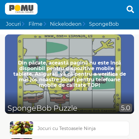
Jocuri
Filme
Nickelodeon
SpongeBob
Din păcate, această pagină nu este încă
disponibil pentru dispozitive mobile și
tablete. Asigurați-vă că pentru a verifica de
mai jos noastre jocuri pentru telefoane
mobile de calitate TOP!
SpongeBob Puzzle
5.0
Jocuri cu Testoasele Ninja