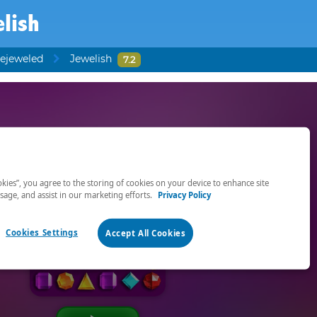
lish
Bejeweled
Jewelish
7.2