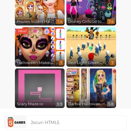
Frozen Sisters Halloween Party
Disney Girls Go to Monster High 2
7.4
7.4
Halloween Makeup Trends
Red Light Green Light
7
7
Scary Maze.io
Barbie Halloween Trick or Treat
5.9
5.8
Jocuri HTML5