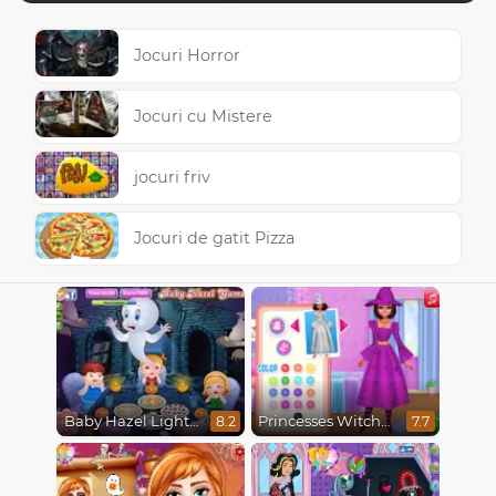
Jocuri Horror
Jocuri cu Mistere
jocuri friv
Jocuri de gatit Pizza
Baby Hazel Lighthouse Adventure
Princesses Witchy Dress Design
8.2
7.7