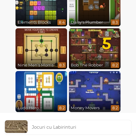
Elements Blocks
Daisy's Plumber Puzzle
8.4
8.3
5
Nine Men's Morris
Bob The Robber 5 The Temple Adventure
8.3
8.2
Ludo Hero
Money Movers
8.2
8.2
Jocuri cu Labirinturi