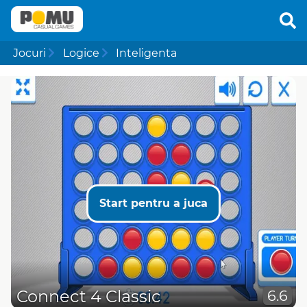
Jocuri
Logice
Inteligenta
Start pentru a juca
Connect 4 Classic
6.6