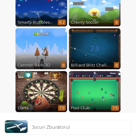
Smarty Bubbles X-Mas Edition
Gravity Soccer
8.2
8
Cannon Balls 3D
Billiard Blitz Challenge
8
8
Darts
Pool Club
7.9
7.9
Jocuri Zburătorul