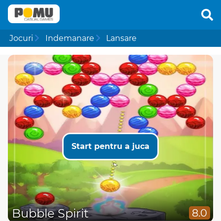
Jocuri
Indemanare
Lansare
Start pentru a juca
Bubble Spirit
8.0