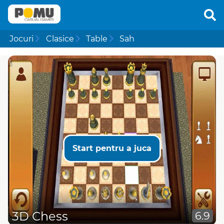
Jocuri
Clasice
Table
Sah
Start pentru a juca
3D Chess
6.9