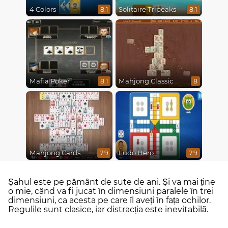
4 Colors
Solitaire Tripeaks
8.1
8.1
Mafia Poker
Mahjong Classic
8.1
8
Mahjong Cards
Ludo Hero
7.9
7.9
Șahul este pe pământ de sute de ani. Și va mai ține
o mie, când va fi jucat în dimensiuni paralele în trei
dimensiuni, ca acesta pe care îl aveți în fața ochilor.
Regulile sunt clasice, iar distracția este inevitabilă.