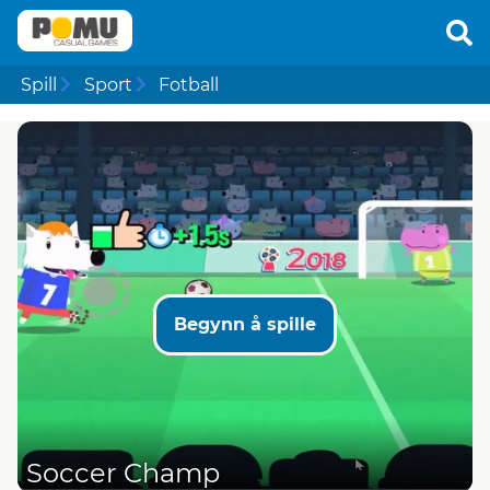
Spill
Sport
Fotball
Begynn å spille
Soccer Champ