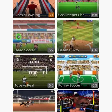
Classic Bowling
Goalkeeper Challenge
7.1
6.8
Head Soccer
Baseball Pro
6.7
6.6
Juve vs Real
Funny Soccer
6.5
6.5