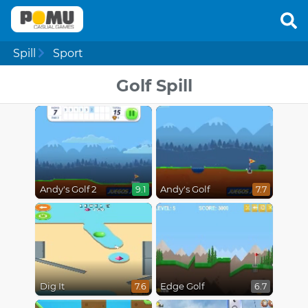
Spill
Sport
Golf Spill
Andy's Golf 2
Andy's Golf
9.1
7.7
Dig It
Edge Golf
7.6
6.7