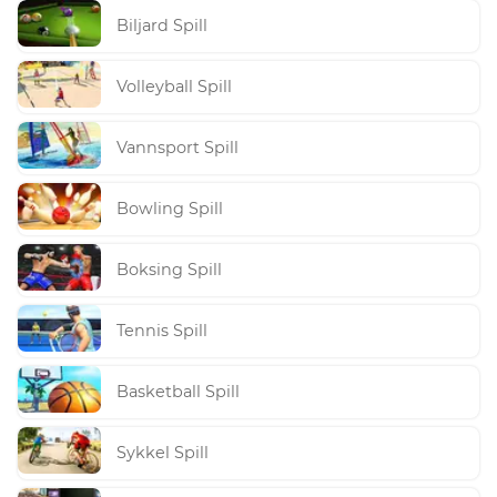
Biljard Spill
Volleyball Spill
Vannsport Spill
Bowling Spill
Boksing Spill
Tennis Spill
Basketball Spill
Sykkel Spill