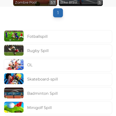
Zombie Pool
Bike Blast
5.7
5
1
Fotballspill
Rugby Spill
OL
Skateboard-spill
Badminton Spill
Minigolf Spill