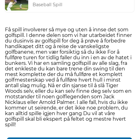
Baseball Spill
Få spill involverer så mye og uten å innse det som
golfspill. I denne delen som vi har utarbeidet finner
du dusinvis av golfspill for deg å prøve å forbedre
handikapet ditt og å reise de vanskeligste
golfbanene, men vær forsiktig så du ikke For å
fullføre turen for tidlig faller du inn i en av de hatet i
bunkers. Vi har en samling golfspill av alle slag, fra
det enkleste du kan bare trene din swing til den
mest komplette der du må fullføre et komplett
golfmesterskap ved å fullføre hvert hull i minst
antall slag mulig. Nå er din sjanse til å slå Tiger
Woods selv, eller du kan selv finne deg selv som en
motstander til noen golflegenden som Jack
Nicklaus eller Arnold Palmer. I alle fall, hvis du ikke
kommer ut seirende, er det ikke noe problem, du
kan alltid spille igjen hver gang Du vil at våre
golfspill skal bli ekspert på feltet og mestre hvert
spill!