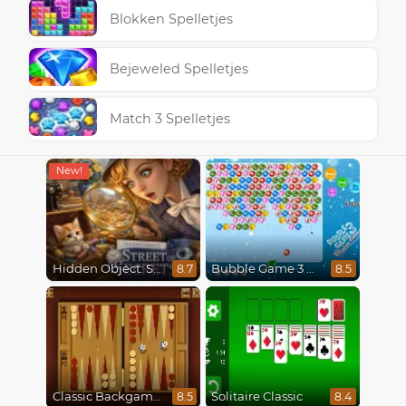
Blokken Spelletjes
Bejeweled Spelletjes
Match 3 Spelletjes
Hidden Object: Street Of Secrets
Bubble Game 3 Christmas
8.7
8.5
Classic Backgammon
Solitaire Classic
8.5
8.4