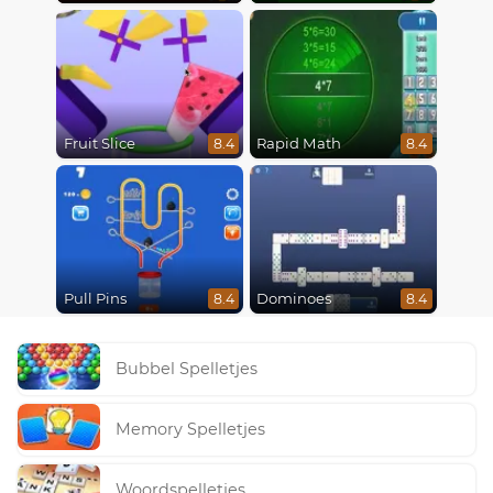
Fruit Slice
Rapid Math
8.4
8.4
Pull Pins
Dominoes
8.4
8.4
Bubbel Spelletjes
Memory Spelletjes
Woordspelletjes